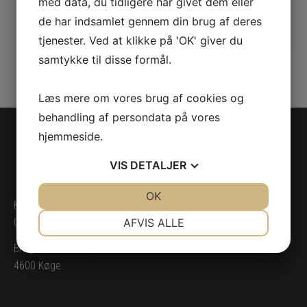
Alexandrastiftelsen
med data, du tidligere har givet dem eller
de har indsamlet gennem din brug af deres
tjenester. Ved at klikke på 'OK' giver du
Information kommer.
samtykke til disse formål.
Læs mere om vores brug af cookies og
behandling af persondata på vores
hjemmeside.
VIS
DETALJER
JA
NEJ
OK
JA
NEJ
Køge Borger- og Haandværkerforening
NØDVENDIGE
PRÆFERENCER
AFVIS ALLE
CVR: 13569940
JA
NEJ
JA
NEJ
Brogade 14 2. sal,
4600 Køge
MARKETING
STATISTIK